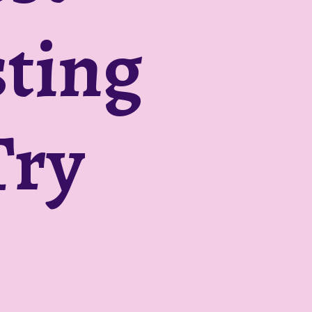
ting
Try